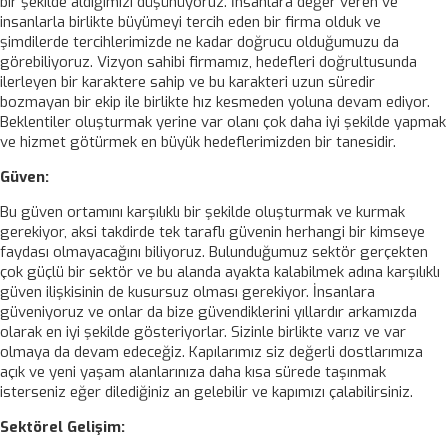
bir şekilde aldığımızı düşünüyoruz. İnsanlara değer veren ve
insanlarla birlikte büyümeyi tercih eden bir firma olduk ve
şimdilerde tercihlerimizde ne kadar doğrucu olduğumuzu da
görebiliyoruz. Vizyon sahibi firmamız, hedefleri doğrultusunda
ilerleyen bir karaktere sahip ve bu karakteri uzun süredir
bozmayan bir ekip ile birlikte hız kesmeden yoluna devam ediyor.
Beklentiler oluşturmak yerine var olanı çok daha iyi şekilde yapmak
ve hizmet götürmek en büyük hedeflerimizden bir tanesidir.
Güven:
Bu güven ortamını karşılıklı bir şekilde oluşturmak ve kurmak
gerekiyor, aksi takdirde tek taraflı güvenin herhangi bir kimseye
faydası olmayacağını biliyoruz. Bulunduğumuz sektör gerçekten
çok güçlü bir sektör ve bu alanda ayakta kalabilmek adına karşılıklı
güven ilişkisinin de kusursuz olması gerekiyor. İnsanlara
güveniyoruz ve onlar da bize güvendiklerini yıllardır arkamızda
olarak en iyi şekilde gösteriyorlar. Sizinle birlikte varız ve var
olmaya da devam edeceğiz. Kapılarımız siz değerli dostlarımıza
açık ve yeni yaşam alanlarınıza daha kısa sürede taşınmak
isterseniz eğer dilediğiniz an gelebilir ve kapımızı çalabilirsiniz.
Sektörel Gelişim: