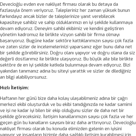
Devecioğlu evden eve nakliyat firması olarak bu detaya da
fazlasıyla önem veriyoruz. Talepleriniz her zaman yüksek bunun
farkındayız ancak bizler de taleplerinize yanıt verebilecek
kapasiteye sahibiz ve sahip olduklarımızı en iyi şekilde kullanmaya
devam ediyoruz. Deneyim sahibi ekibimiz ve kendini geliştiren
yönetim kadromuz ile birlikte vizyon sahibi bir firma olmayı
başarıyoruz. Bugüne kadar sektöre kattıklarımızın sayısı çok fazla
ve zaten sizler de incelemelerinizi yaparsanız eğer bunu daha net
bir şekilde görebilirsiniz. Doğru olanı yapıyor ve doğru olana da siz
değerli dostlarımız ile birlikte ulaşıyoruz. Bu büyük aile bile birlikte
sektöre de en iyi şekilde katkıda bulunmaya devam ediyoruz. Bizi
yakından tanımanız adına bu siteyi yarattık ve sizler de dilediğiniz
an bilgi alabiliyorsunuz.
Hızlı İletişim:
Haftanın her günü bize daha kolay ulaşabilmeniz adına bir çağrı
merkezi ekibi oluşturduk ve bu ekibi tanıdığınızda ne kadar samimi
ve işi ne kadar iyi bilen bir ekip olduğunu sizler de daha net bir
şekilde göreceksiniz. İletişim kanallarımızın sayısı çok fazla ve her
geçen gün bu kanalların sayısını biraz daha arttırıyoruz. Devecioğlu
nakliyat firması olarak bu konuda elimizden gelenin en iyisini
yapıyor ve insanların bizimle daha sağlıklı iletişim kurabilmesi için