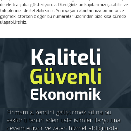
de ekstra çaba gösteriyoruz. Dilediğiniz an kapılarımızı çalabilir ve
taleplerinizi de iletebilirsiniz. Yeni yaşam alanlarınıza bir an önce
geçmek isterseniz eğer bu numaralar üzerinden bize kısa sürede
ulaşabilirsiniz.
Kaliteli
Güvenli
Ekonomik
Firmamız, kendini geliştirmek adına bu
sektörü tercih eden usta isimler ile yoluna
devam ediyor ve zaten hizmet aldığınızda