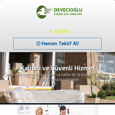
≡ MENU
Hemen Teklif Al!
Kaliteli ve Güvenli Hizmet
Evden eve taşımacılıkta güven ve kalite bir arada. Bize güvenin,
gözünüz arkada kalmasın.